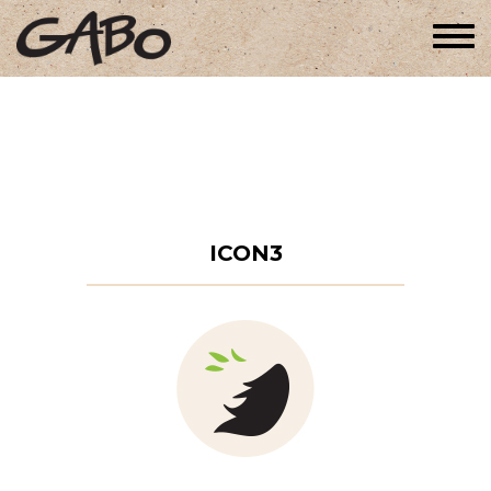
Togg
navi
ICON3